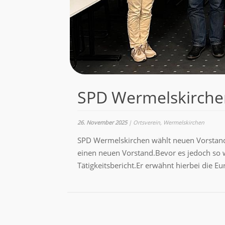
SPD Wermelskirche
26. November 2025
|
Ortsverein
,
Wermelskirchen
SPD Wermelskirchen wählt neuen Vorstand 
einen neuen Vorstand.Bevor es jedoch so we
Tätigkeitsbericht.Er erwähnt hierbei die E