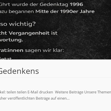
 Gedenkens
kel: teilen teilen E-Mail drucken Weitere Beiträge Unsere Theme
sher veröffentlichten Beiträge auf einen...