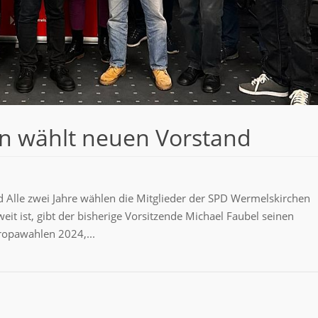
n wählt neuen Vorstand
Alle zwei Jahre wählen die Mitglieder der SPD Wermelskirchen
it ist, gibt der bisherige Vorsitzende Michael Faubel seinen
uropawahlen 2024,...