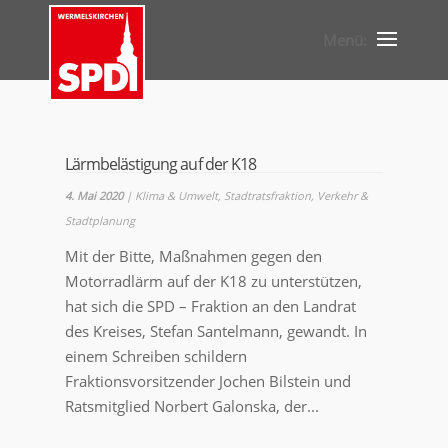
Lärmbelästigung auf der K18
4. Mai 2020
|
Klima & Umwelt
,
Stadtratsfraktion
,
Verkehr &
Stadtplanung
Mit der Bitte, Maßnahmen gegen den
Motorradlärm auf der K18 zu unterstützen,
hat sich die SPD – Fraktion an den Landrat
des Kreises, Stefan Santelmann, gewandt. In
einem Schreiben schildern
Fraktionsvorsitzender Jochen Bilstein und
Ratsmitglied Norbert Galonska, der...