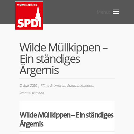
Wilde Müllkippen –
Ein ständiges
Ärgernis
2. Mai 2020
|
Klima & Umwelt
,
Stadtratsfraktion
,
Wermelskirchen
Wilde Müllkippen – Ein ständiges
Ärgernis