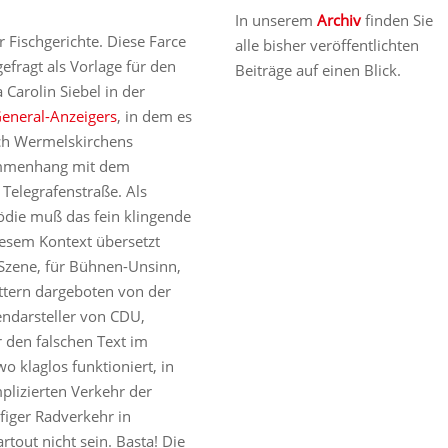
In unserem
Archiv
finden Sie
er Fischgerichte. Diese Farce
alle bisher veröffentlichten
efragt als Vorlage für den
Beiträge auf einen Blick.
Carolin Siebel in der
eneral-Anzeigers
, in dem es
sich Wermelskirchens
sammenhang mit dem
 Telegrafenstraße. Als
ödie muß das fein klingende
esem Kontext übersetzt
 Szene, für Bühnen-Unsinn,
ttern dargeboten von der
endarsteller von CDU,
den falschen Text im
 klaglos funktioniert, in
plizierten Verkehr der
iger Radverkehr in
tout nicht sein. Basta! Die