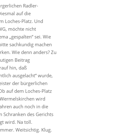
gerlichen Radler-
iesmal auf die
 Loches-Platz. Und
WG, möchte nicht
ma „gespalten“ sei. Wie
 bitte sachkundig machen
irken. Wie denn anders? Zu
eutigen Beitrag
auf hin, daß
ntlich ausgelacht“ wurde,
ister der bürgerlichen
 Ob auf dem Loches-Platz
n Wermelskirchen wird
fahren auch noch in die
n Schranken des Gerichts
t wird. Na toll.
mmer. Weitsichtig. Klug.