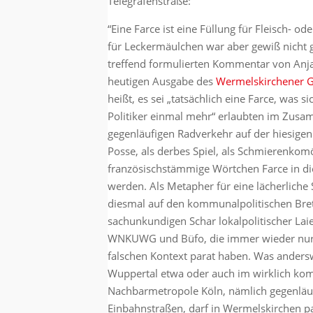
Telegrafenstraße:
“Eine Farce ist eine Füllung für Fleisch- od
für Leckermäulchen war aber gewiß nicht g
treffend formulierten Kommentar von Anja 
heutigen Ausgabe des
Wermelskirchener G
heißt, es sei „tatsächlich eine Farce, was 
Politiker einmal mehr“ erlaubten im Zu
gegenläufigen Radverkehr auf der hiesigen
Posse, als derbes Spiel, als Schmierenkom
französischstämmige Wörtchen Farce in di
werden. Als Metapher für eine lächerliche
diesmal auf den kommunalpolitischen Bre
sachunkundigen Schar lokalpolitischer Lai
WNKUWG und Büfo, die immer wieder nur 
falschen Kontext parat haben. Was anderswo
Wuppertal etwa oder auch im wirklich kom
Nachbarmetropole Köln, nämlich gegenläuf
Einbahnstraßen, darf in Wermelskirchen par