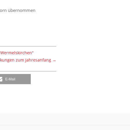
g Horn übernommen
n Wermelskirchen"
rkungen zum Jahresanfang
→
E-Mail