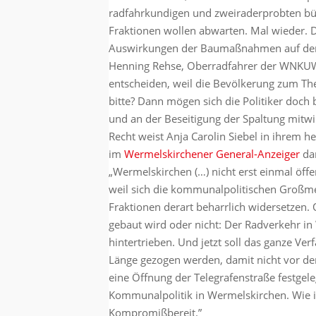
radfahrkundigen und zweiraderprobten bür
Fraktionen wollen abwarten. Mal wieder. D
Auswirkungen der Baumaßnahmen auf dem
Henning Rehse, Oberradfahrer der WNKU
entscheiden, weil die Bevölkerung zum The
bitte? Dann mögen sich die Politiker doch
und an der Beseitigung der Spaltung mitw
Recht weist Anja Carolin Siebel in ihrem h
im
Wermelskirchener General-Anzeiger
dar
„Wermelskirchen (…) nicht erst einmal öffe
weil sich die kommunalpolitischen Großme
Fraktionen derart beharrlich widersetzen.
gebaut wird oder nicht: Der Radverkehr i
hintertrieben. Und jetzt soll das ganze Ver
Länge gezogen werden, damit nicht vor de
eine Öffnung der Telegrafenstraße festgeleg
Kommunalpolitik in Wermelskirchen. Wie i
Kompromißbereit.”