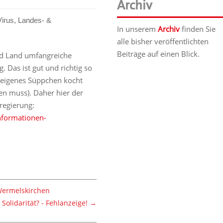
Archiv
irus
,
Landes- &
In unserem
Archiv
finden Sie
alle bisher veröffentlichten
Beiträge auf einen Blick.
und Land umfangreiche
. Das ist gut und richtig so
r eigenes Süppchen kocht
nen muss). Daher hier der
regierung:
nformationen-
 Wermelskirchen
Solidarität? - Fehlanzeige!
→