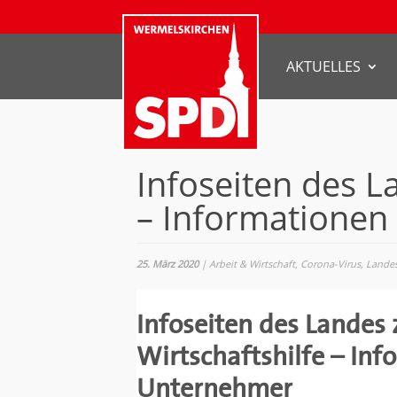
AKTUELLES
Infoseiten des L
– Informationen
25. März 2020
|
Arbeit & Wirtschaft
,
Corona-Virus
,
Landes
Infoseiten des Landes 
Wirtschaftshilfe – Inf
Unternehmer