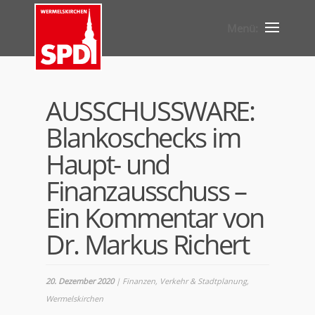
AUSSCHUSSWARE:
Blankoschecks im
Haupt- und
Finanzausschuss –
Ein Kommentar von
Dr. Markus Richert
20. Dezember 2020
|
Finanzen
,
Verkehr & Stadtplanung
,
Wermelskirchen